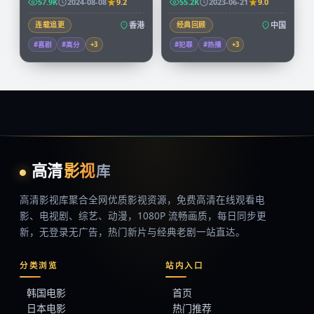
57.9K
2024-08-08
9.2
55.2K
2023-06-21
9.0
连载追更
香港
经典回顾
中国
#喜剧
#高分
+
3
#犯罪
#热播
+
3
高清
影视
库
高清影视库
聚合全网优质影视资源，
免费高清在线观看
电
影、电视剧、综艺、动漫，1080P 流畅画质，每日同步更
新，无登录无广告，热门新片与经典老剧一站直达。
分类浏览
站内入口
韩国电影
首页
日本电影
热门推荐