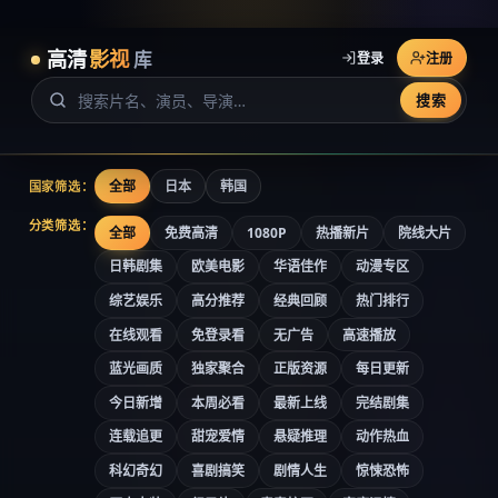
高清
影视
库
登录
注册
搜索
全部
日本
韩国
国家筛选：
分类筛选：
全部
免费高清
1080P
热播新片
院线大片
日韩剧集
欧美电影
华语佳作
动漫专区
综艺娱乐
高分推荐
经典回顾
热门排行
在线观看
免登录看
无广告
高速播放
蓝光画质
独家聚合
正版资源
每日更新
今日新增
本周必看
最新上线
完结剧集
连载追更
甜宠爱情
悬疑推理
动作热血
科幻奇幻
喜剧搞笑
剧情人生
惊悚恐怖