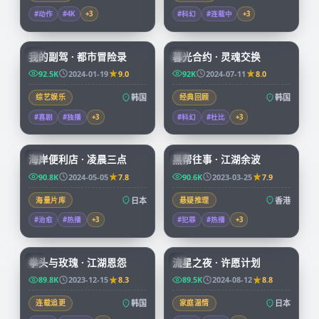
#动作
#4K
+
3
#科幻
#连载中
+
3
56:16
99:50
我的副驾 · 都市冒险录
暮光合约 · 灵魂交换
KR
KR
92.5K
2024-01-19
9.0
92K
2024-07-11
8.0
综艺娱乐
韩国
经典回顾
韩国
#喜剧
#独播
+
3
#科幻
#杜比
+
3
52:28
99:41
海岸便利店 · 凌晨三点
黑帮往事 · 江湖余波
JP
HK
90.8K
2024-05-05
7.8
90.6K
2023-03-25
7.9
海量片库
日本
悬疑推理
香港
#治愈
#热播
+
3
#犯罪
#热播
+
3
99:48
99:55
拳头与玫瑰 · 江湖恩怨
流星之夜 · 许愿计划
KR
JP
89.8K
2023-12-15
8.3
89.5K
2024-08-12
8.8
连载追更
韩国
家庭温情
日本