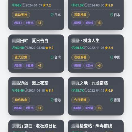
62K
2024-01-07
7.2
61.3K
2024-03-30
8.9
运动竞技
日本
观影榜单
日本
#科幻
#杜比
+
3
#剧情
#院线
+
3
99:21
91:43
凤梨田畔 · 夏日告白
棋圣 · 棋盘人生
TW
CN
60.9K
2022-08-08
9.2
60.8K
2022-11-05
8.4
蓝光合集
台湾
在线观看
中国
#爱情
#独播
+
3
#剧情
#高分
+
3
92:58
99:59
离岛追凶 · 海上密室
弹丸之地 · 九龙密档
HK
HK
59.4K
2024-06-18
8.4
58.7K
2022-04-15
6.9
动作热血
香港
今日新增
香港
#悬疑
#杜比
+
3
#悬疑
#独播
+
3
70:07
52:09
茶餐厅恋曲 · 老板娘日记
边境检查站 · 缉毒前线
HK
CN