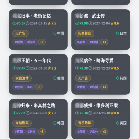
99:17
99:29
城北旧事 · 老街记忆
寒桥渡 · 武士传
CN
JP
80.3K
2024-03-15
7.5
79.9K
2021-12-04
8.6
无广告
中国
犯罪警匪
日本
#剧情
#院线
+
3
#战争
#独播
+
3
69:14
97:58
黑帮王朝 · 五十年代
海风信件 · 跨海寻爱
CN
KR
79.4K
2022-09-30
8.2
79.3K
2022-12-23
8.5
家庭温情
美国
无广告
韩国
#犯罪
#4K
+
3
#爱情
#热播
+
3
58:31
68:22
厨神归来 · 米其林之路
雾都侦探 · 维多利亚案
KR
CN
77.8K
2024-06-08
7.2
75.3K
2023-11-30
8.8
完结剧集
韩国
音乐歌舞
英国
#喜剧
#高分
+
3
#悬疑
#高分
+
3
99:40
99:36