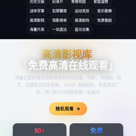
历史古装
纪录片
青春校园
家庭温情
战争军事
犯罪警匪
运动竞技
音乐歌舞
高清影院
观影榜单
高清剧场
免费看剧
海量片库
一站直达
蓝光合集
高清影视库
高清影视库
「
免费高清在线观看
」
海量正版影视资源
免费高清在线观看
，电影、电视剧、综
艺、动漫每日同步更新，1080P 流畅画质，免登录无广
告，热门新片与经典老剧一站直达
随机观看
50+
免费