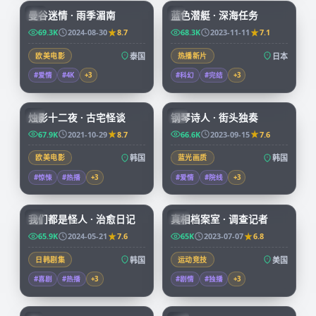
曼谷迷情 · 雨季湄南
蓝色潜艇 · 深海任务
CN
JP
69.3K
2024-08-30
8.7
68.3K
2023-11-11
7.1
欧美电影
泰国
热播新片
日本
#爱情
#4K
+
3
#科幻
#完结
+
3
99:25
67:32
烛影十二夜 · 古宅怪谈
钢琴诗人 · 街头独奏
KR
KR
67.9K
2021-10-29
8.7
66.6K
2023-09-15
7.6
欧美电影
韩国
蓝光画质
韩国
#惊悚
#热播
+
3
#爱情
#院线
+
3
66:08
50:05
我们都是怪人 · 治愈日记
真相档案室 · 调查记者
KR
CN
65.9K
2024-05-21
7.6
65K
2023-07-07
6.8
日韩剧集
韩国
运动竞技
美国
#喜剧
#热播
+
3
#剧情
#独播
+
3
73:38
99:34