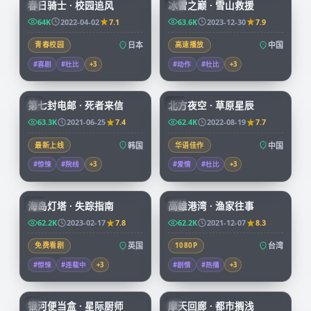
春日骑士 · 校园追风
冰雪之巅 · 雪山救援
JP
CN
64K
2022-04-02
7.1
63.6K
2023-12-30
7.9
青春校园
日本
高速播放
中国
#喜剧
#杜比
+
3
#动作
#杜比
+
3
99:14
99:01
第七封电邮 · 死者来信
北方夜空 · 草原星辰
KR
CN
63.3K
2021-06-25
7.4
62.4K
2022-08-19
7.7
最新上线
韩国
华语佳作
中国
#惊悚
#院线
+
3
#爱情
#杜比
+
3
99:30
99:55
海岛灯塔 · 失踪指南
高雄港湾 · 渔家往事
CN
TW
62.2K
2023-02-17
7.8
62.2K
2021-12-07
8.3
免费看剧
英国
1080P
台湾
#惊悚
#连载中
+
3
#剧情
#热播
+
3
59:46
45:37
银河便当盒 · 星际厨师
摩天回廊 · 都市搁浅
JP
JP