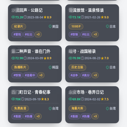
沙漠回声 · 公路记
雪国旅馆 · 温泉怪谈
CN
JP
73.2K
2023-08-04
8.9
73.1K
2021-02-26
9.0
纪录片
美国
1080P
日本
#冒险
#杜比
+
3
#惊悚
#杜比
+
3
72:34
99:04
第二种声音 · 谁在门外
暗号 · 战国秘录
KR
JP
72.9K
2024-03-09
8.9
70.9K
2024-08-23
7.0
热播新片
韩国
历史古装
日本
#惊悚
#连载中
+
3
#战争
#高分
+
3
70:38
99:47
西门町日记 · 青春纪事
永安市场 · 巷弄日记
TW
TW
70K
2023-09-19
8.3
69.8K
2024-02-02
7.5
免费高清
台湾
海量片库
台湾
#喜剧
#热播
+
3
#喜剧
#热播
+
3
99:03
45:53