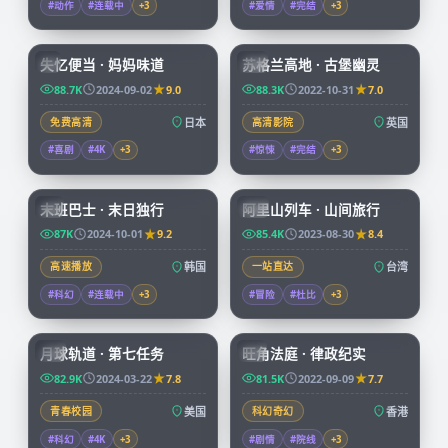
#动作
#连载中
+
3
#爱情
#完结
+
3
59:19
99:39
失忆便当 · 妈妈味道
苏格兰高地 · 古堡幽灵
JP
CN
88.7K
2024-09-02
9.0
88.3K
2022-10-31
7.0
免费高清
日本
高清影院
英国
#喜剧
#4K
+
3
#惊悚
#完结
+
3
99:15
59:04
末班巴士 · 末日独行
阿里山列车 · 山间旅行
KR
TW
87K
2024-10-01
9.2
85.4K
2023-08-30
8.4
高速播放
韩国
一站直达
台湾
#科幻
#连载中
+
3
#冒险
#杜比
+
3
99:57
45:15
月球轨道 · 第七任务
旺角法庭 · 律政纪实
CN
HK
82.9K
2024-03-22
7.8
81.5K
2022-09-09
7.7
青春校园
美国
科幻奇幻
香港
#科幻
#4K
+
3
#剧情
#院线
+
3