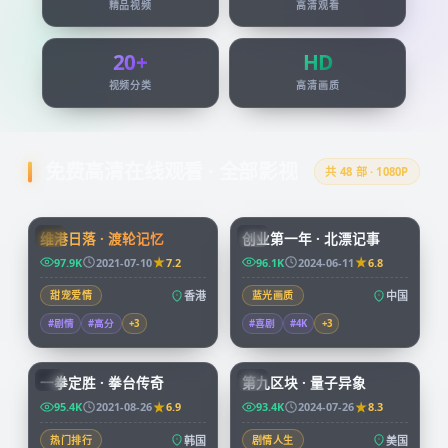
精品视频
高清观看
20+
HD
视频分类
高清画质
免费高清在线观看 · 全部影视
共
48
部 · 1080P
99:24
45:51
维港日落 · 渡轮记忆
创业第一年 · 北漂记事
HK
CN
97.9K
2021-07-10
7.2
96.1K
2024-06-11
6.8
甜宠爱情
香港
蓝光画质
中国
#剧情
#高分
+
3
#喜剧
#4K
+
3
96:07
99:49
一拳定胜 · 拳台传奇
第九区块 · 量子异象
KR
CN
95.4K
2021-08-26
6.9
93.4K
2024-07-26
8.3
热门排行
韩国
剧情人生
美国